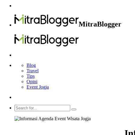
MitraBlogger
Blog
Travel
Tips
Opini
Event Jogja
In