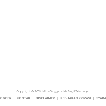
Copyright © 2019. MitraBlogger oleh Ragil Triatmojo.
LOGGER
KONTAK
DISCLAIMER
KEBIJAKAN PRIVASI
SYAR